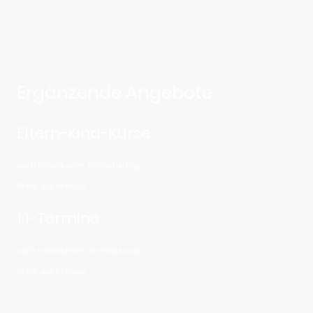
Preis:
Ergänzende Angebote
Eltern-Kind-Kurse
nach individueller Vereinbarung
Preis: auf Anfrage
1:1-Termine
nach individueller Vereinbarung
Preis: auf Anfrage